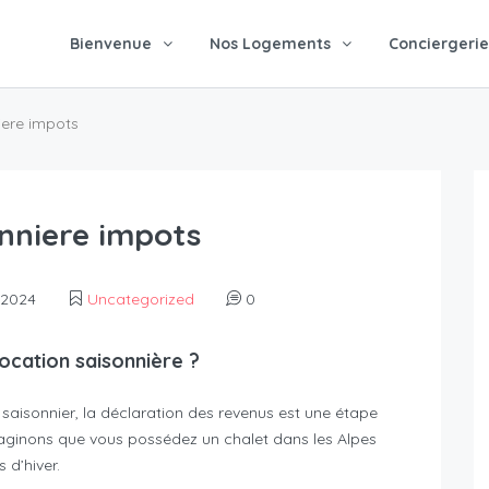
Bienvenue
Nos Logements
Conciergerie
iere impots
onniere impots
, 2024
Uncategorized
0
ocation saisonnière ?
f saisonnier, la déclaration des revenus est une étape
Imaginons que vous possédez un chalet dans les Alpes
 d’hiver.